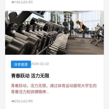
198
35
2
👁
👍
💬
2026-02-22
体育健康
青春跃动 活力无限
青春跃动，活力无限，通过体育运动展现大学生的
青春活力和拼搏精神...
256
42
8
👁
👍
💬