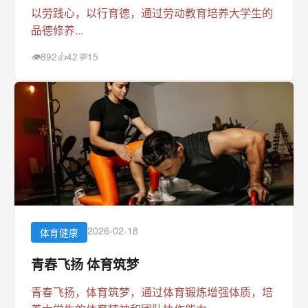
以劳践心，以行育德，通过劳动教育培养大学生的
品德修养...
892
42
15
👁
👍
💬
2026-02-18
体育健康
青春飞扬 体育筑梦
青春飞扬，体育筑梦，通过体育锻炼增强体质，培