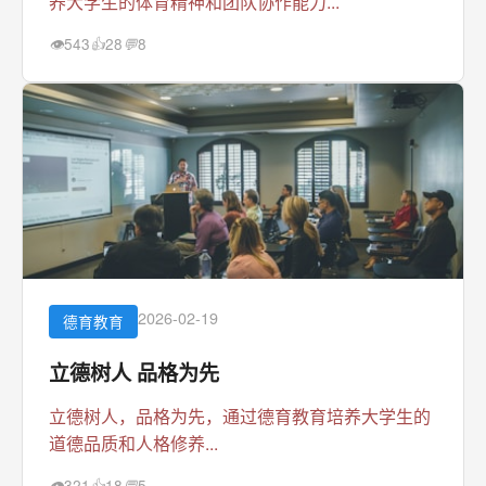
养大学生的体育精神和团队协作能力...
543
28
8
👁
👍
💬
2026-02-19
德育教育
立德树人 品格为先
立德树人，品格为先，通过德育教育培养大学生的
道德品质和人格修养...
321
18
5
👁
👍
💬