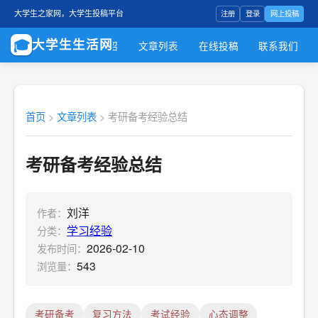
注册
登录
网上投稿
大学生之家网，大学生投稿平台
🎓
大学生生活网
首页
服务介绍
文章列表
在线投稿
联系我们
首页
>
文章列表
>
考研备考经验总结
考研备考经验总结
刘洋
作者：
学习经验
分类：
2026-02-10
发布时间：
543
浏览量：
考研备考
复习方法
考试经验
心态调整