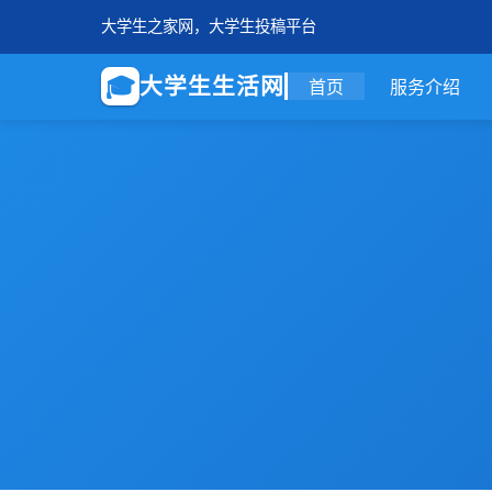
大学生之家网，大学生投稿平台
🎓
大学生生活网
首页
服务介绍