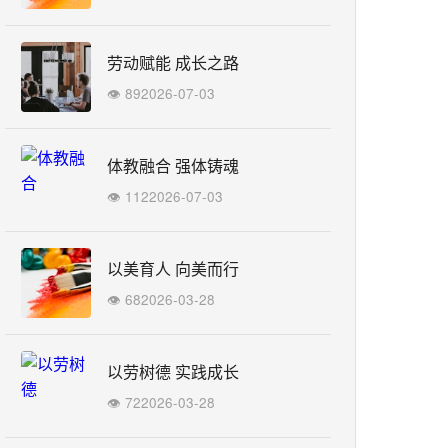
劳动赋能 成长之路
👁 89
2026-07-03
体教融合 强体铸魂
👁 112
2026-07-03
以美育人 向美而行
👁 68
2026-03-28
以劳树德 实践成长
👁 72
2026-03-28