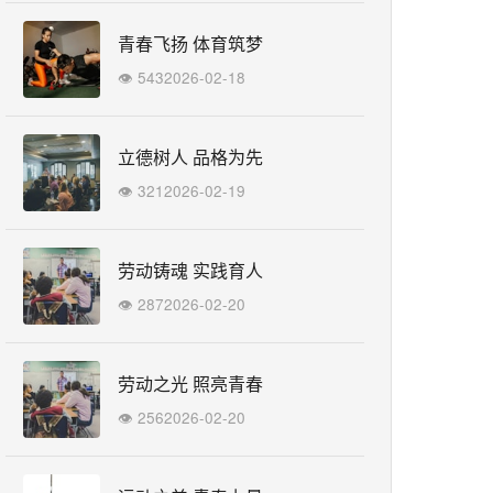
青春飞扬 体育筑梦
👁 543
2026-02-18
立德树人 品格为先
👁 321
2026-02-19
劳动铸魂 实践育人
👁 287
2026-02-20
劳动之光 照亮青春
👁 256
2026-02-20