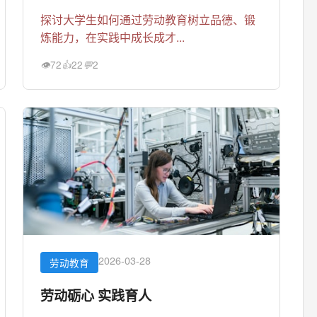
探讨大学生如何通过劳动教育树立品德、锻
炼能力，在实践中成长成才...
72
22
2
👁
👍
💬
2026-03-28
劳动教育
劳动砺心 实践育人