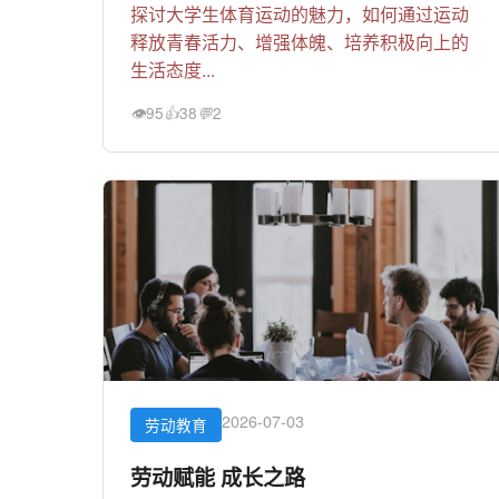
探讨大学生体育运动的魅力，如何通过运动
释放青春活力、增强体魄、培养积极向上的
生活态度...
95
38
2
👁
👍
💬
2026-07-03
劳动教育
劳动赋能 成长之路