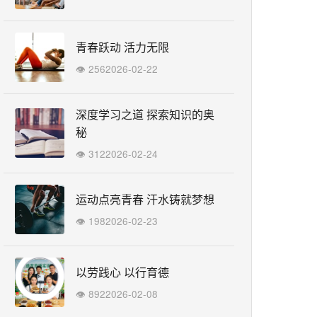
青春跃动 活力无限
👁 256
2026-02-22
深度学习之道 探索知识的奥
秘
👁 312
2026-02-24
运动点亮青春 汗水铸就梦想
👁 198
2026-02-23
以劳践心 以行育德
👁 892
2026-02-08