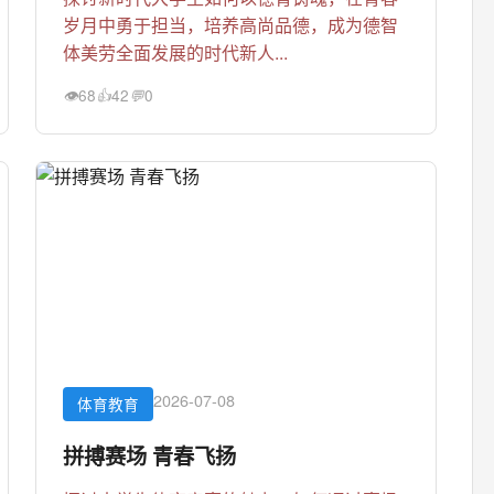
岁月中勇于担当，培养高尚品德，成为德智
体美劳全面发展的时代新人...
68
42
0
👁
👍
💬
2026-07-08
体育教育
拼搏赛场 青春飞扬